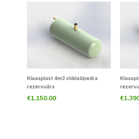
Klaasplast 4m3 stiklašķiedra
Klaaspl
rezervuārs
rezerv
€
1,150.00
€
1,39