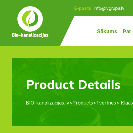
E-pasts:
info@ivgrupa.lv
Sākums
Par
Product Details
BIO-kanalizacijas.lv
>
Products
>
Tvertnes
> Klaas