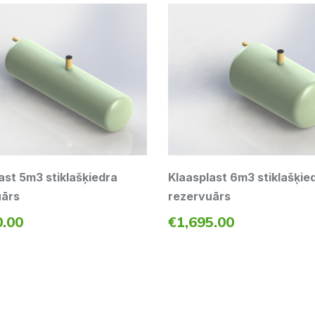
ast 5m3 stiklašķiedra
Klaasplast 6m3 stiklašķie
uārs
rezervuārs
0.00
€
1,695.00