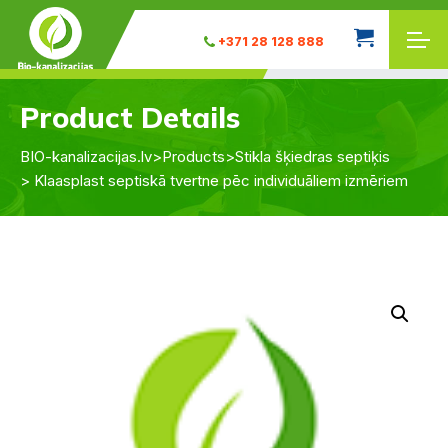
+371 28 128 888
Product Details
BIO-kanalizacijas.lv
>
Products
>
Stikla šķiedras septiķis
> Klaasplast septiskā tvertne pēc individuāliem izmēriem