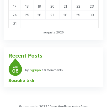
17
18
19
20
21
22
23
24
25
26
27
28
29
30
31
augusts 2026
Recent Posts
Okt
08
by
ivgrupa
/ 0 Comments
Sociālie tīkli
© ivgrupa.lv 2023 Visas tiesības paturētas.