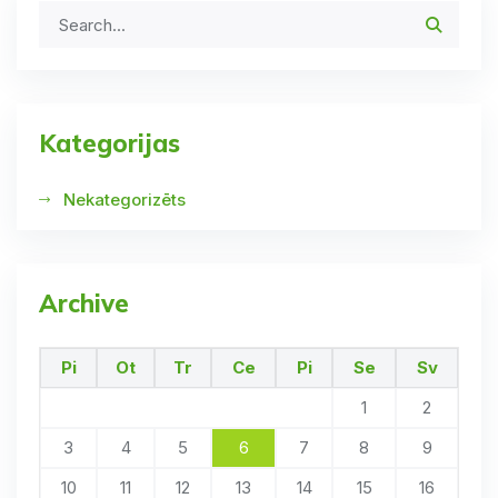
Kategorijas
Nekategorizēts
Archive
Pi
Ot
Tr
Ce
Pi
Se
Sv
1
2
3
4
5
6
7
8
9
10
11
12
13
14
15
16